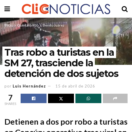
Inicio
Quintana Roo
Benito Juárez
Tras robo a turistas en la
SM 27, trasciende la
detención de dos sujetos
por
Luis Hernández
15 de abril de 2026
7
SHARES
Detienen a dos por robo a turistas