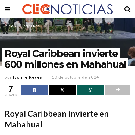
Inicio
Quintana Roo
Royal Caribbean invierte
600 millones en Mahahual
por
Ivonne Reyes
10 de octubre de 2024
7
SHARES
Royal Caribbean invierte en
Mahahual