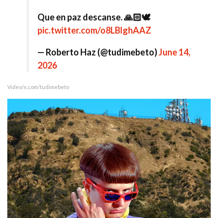
Que en paz descanse. 🙏🏻🕊️
pic.twitter.com/o8LBlghAAZ
— Roberto Haz (@tudimebeto)
June 14,
2026
Video/x.com/tudimebeto