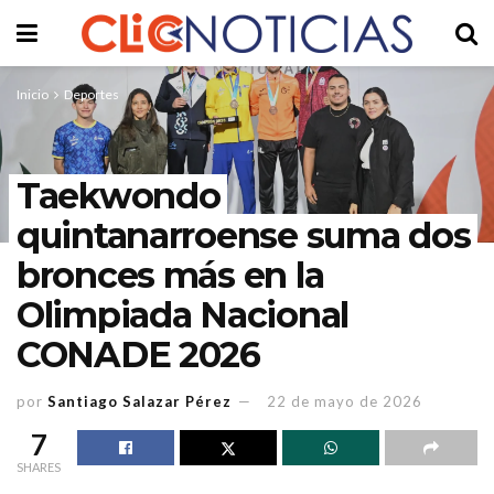
Inicio
Deportes
Taekwondo
quintanarroense suma dos
bronces más en la
Olimpiada Nacional
CONADE 2026
por
Santiago Salazar Pérez
22 de mayo de 2026
7
SHARES