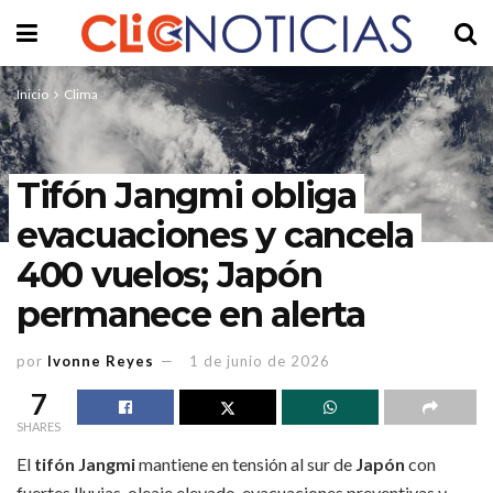
Inicio
Clima
Tifón Jangmi obliga
evacuaciones y cancela
400 vuelos; Japón
permanece en alerta
por
Ivonne Reyes
1 de junio de 2026
7
SHARES
El
tifón Jangmi
mantiene en tensión al sur de
Japón
con
fuertes lluvias, oleaje elevado, evacuaciones preventivas y