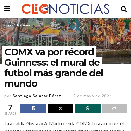
Inicio
Nacional
CDMX va por récord
Guinness: el mural de
futbol más grande del
mundo
por
Santiago Salazar Pérez
19 de mayo de 2026
7
SHARES
La alcaldía Gustavo A. Madero en la CDMX busca romper el
Récord Guinness con un monumental mural histórico sobre el