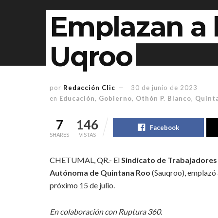
Emplazan a 
Uqroo
por
Redacción Clic
30 de junio de 2023
en
Educación
,
Gobierno
,
Othón P. Blanco
,
Quint
7
146
Facebook
SHARES
VISTAS
CHETUMAL, QR.- El
Sindicato de Trabajadores
Autónoma de Quintana Roo
(Sauqroo), emplazó a
próximo 15 de julio.
En colaboración con Ruptura 360.