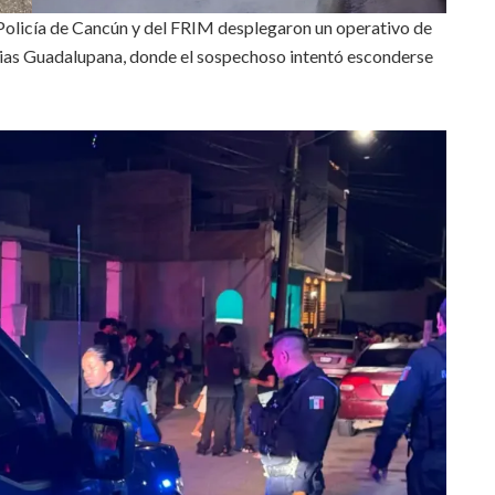
 Policía de Cancún y del FRIM desplegaron un operativo de
ias Guadalupana, donde el sospechoso intentó esconderse