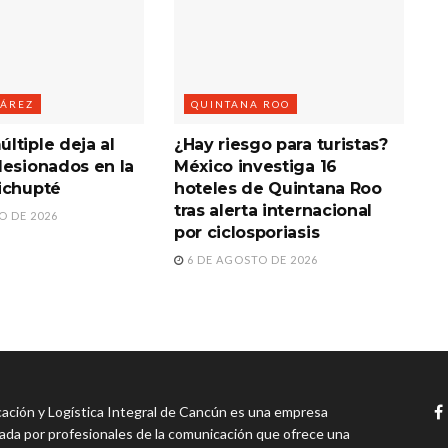
UÁREZ
QUINTANA ROO
ltiple deja al
¿Hay riesgo para turistas?
lesionados en la
México investiga 16
ichupté
hoteles de Quintana Roo
tras alerta internacional
O DE 2026
por ciclosporiasis
6 DE AGOSTO DE 2026
ción y Logística Integral de Cancún es una empresa
da por profesionales de la comunicación que ofrece una