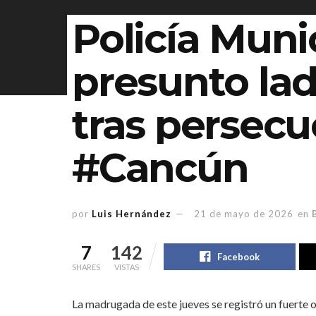
Policía Muni
presunto la
tras persecu
#Cancún
por
Luis Hernández
21 de mayo de 2026
en
7
142
Facebook
SHARES
VISTAS
La madrugada de este jueves se registró un fuerte 