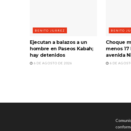
BENITO JUÁREZ
BENITO J
Ejecutan a balazos a un
Choque mú
hombre en Paseos Kabah;
menos 17 
hay detenidos
avenida N
6 DE AGOSTO DE 2026
6 DE AGOST
Comunica
conforma