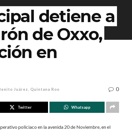
cipal detiene a
drón de Oxxo,
ción en
0
Benito Juárez
,
Quintana Roo
Twitter
Whatsapp
operativo policiaco en la avenida 20 de Noviembre, en el