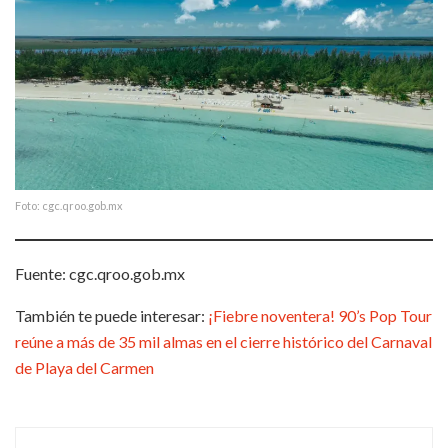
Foto: cgc.qroo.gob.mx
Fuente: cgc.qroo.gob.mx
También te puede interesar:
¡Fiebre noventera! 90’s Pop Tour
reúne a más de 35 mil almas en el cierre histórico del Carnaval
de Playa del Carmen