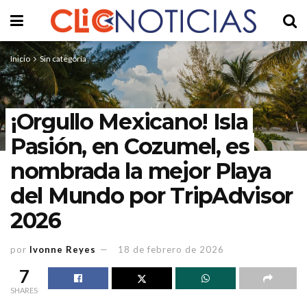
Inicio
Sin categoría
¡Orgullo Mexicano! Isla
Pasión, en Cozumel, es
nombrada la mejor Playa
del Mundo por TripAdvisor
2026
por
Ivonne Reyes
18 de febrero de 2026
7
SHARES