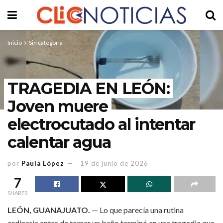
Inicio
Sin categoría
TRAGEDIA EN LEÓN:
Joven muere
electrocutado al intentar
calentar agua
por
Paula López
19 de junio de 2026
7
SHARES
LEÓN, GUANAJUATO.
— Lo que parecía una rutina
ordinaria antes de tomar un baño terminó en una tragedia que